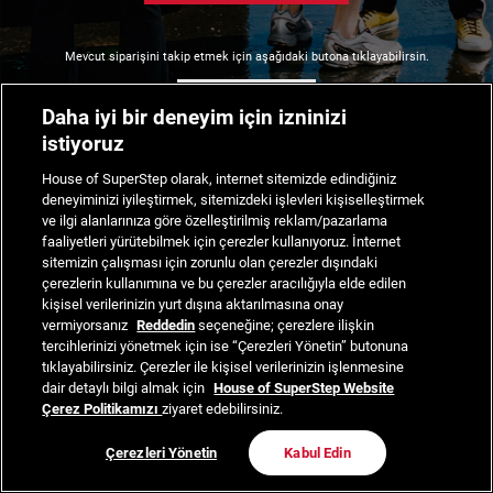
Mevcut siparişini takip etmek için aşağıdaki butona tıklayabilirsin.
Siparişimi Takip Et
Daha iyi bir deneyim için izninizi
istiyoruz
House of SuperStep olarak, internet sitemizde edindiğiniz
deneyiminizi iyileştirmek, sitemizdeki işlevleri kişiselleştirmek
ve ilgi alanlarınıza göre özelleştirilmiş reklam/pazarlama
faaliyetleri yürütebilmek için çerezler kullanıyoruz. İnternet
sitemizin çalışması için zorunlu olan çerezler dışındaki
çerezlerin kullanımına ve bu çerezler aracılığıyla elde edilen
kişisel verilerinizin yurt dışına aktarılmasına onay
vermiyorsanız
Reddedin
seçeneğine; çerezlere ilişkin
tercihlerinizi yönetmek için ise “Çerezleri Yönetin” butonuna
tıklayabilirsiniz. Çerezler ile kişisel verilerinizin işlenmesine
dair detaylı bilgi almak için
House of SuperStep Website
Çerez Politikamızı
ziyaret edebilirsiniz.
Çerezleri Yönetin
Kabul Edin