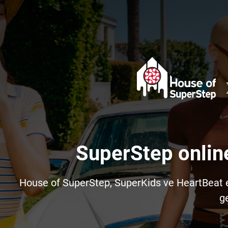
SuperStep onlin
House of SuperStep, SuperKids ve HeartBeat e-t
ge