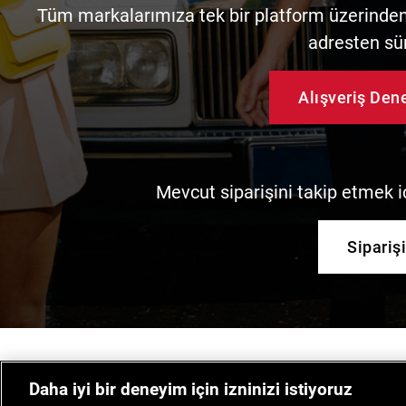
Tüm markalarımıza tek bir platform üzerinden 
adresten sü
Alışveriş De
Mevcut siparişini takip etmek iç
Sipariş
Daha iyi bir deneyim için izninizi istiyoruz