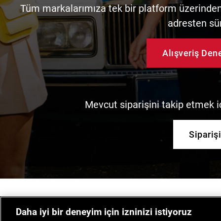
Tüm markalarımıza tek bir platform üzerinden 
adresten sü
Alışveriş De
Mevcut siparişini takip etmek iç
Sipariş
Daha iyi bir deneyim için izninizi istiyoruz