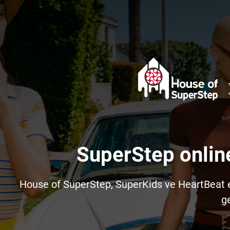
SuperStep onlin
House of SuperStep, SuperKids ve HeartBeat e-t
ge