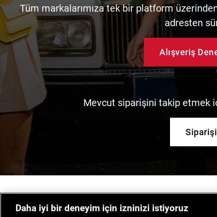
Tüm markalarımıza tek bir platform üzerinden 
adresten sü
Alışveriş De
Mevcut siparişini takip etmek iç
Sipariş
Daha iyi bir deneyim için izninizi istiyoruz