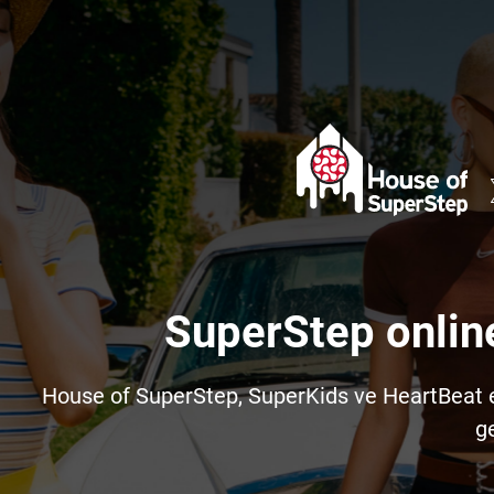
SuperStep onlin
House of SuperStep, SuperKids ve HeartBeat e-t
ge