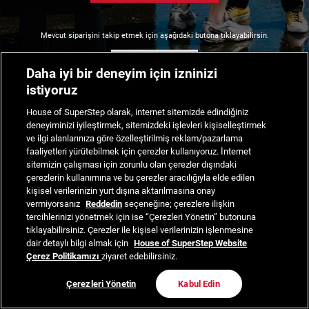
Mevcut siparişini takip etmek için aşağıdaki butona tıklayabilirsin.
Siparişimi Takip Et
Daha iyi bir deneyim için izninizi
istiyoruz
House of SuperStep olarak, internet sitemizde edindiğiniz
deneyiminizi iyileştirmek, sitemizdeki işlevleri kişiselleştirmek
ve ilgi alanlarınıza göre özelleştirilmiş reklam/pazarlama
faaliyetleri yürütebilmek için çerezler kullanıyoruz. İnternet
sitemizin çalışması için zorunlu olan çerezler dışındaki
çerezlerin kullanımına ve bu çerezler aracılığıyla elde edilen
kişisel verilerinizin yurt dışına aktarılmasına onay
vermiyorsanız
Reddedin
seçeneğine; çerezlere ilişkin
tercihlerinizi yönetmek için ise “Çerezleri Yönetin” butonuna
tıklayabilirsiniz. Çerezler ile kişisel verilerinizin işlenmesine
dair detaylı bilgi almak için
House of SuperStep Website
Çerez Politikamızı
ziyaret edebilirsiniz.
Çerezleri Yönetin
Kabul Edin