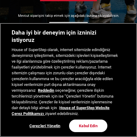
Mevcut siparişini takip etmek için aşağıdaki butona tıklayabilirsin.
Siparişimi Takip Et
Daha iyi bir deneyim için izninizi
istiyoruz
House of SuperStep olarak, internet sitemizde edindiğiniz
deneyiminizi iyileştirmek, sitemizdeki işlevleri kişiselleştirmek
ve ilgi alanlarınıza göre özelleştirilmiş reklam/pazarlama
faaliyetleri yürütebilmek için çerezler kullanıyoruz. İnternet
sitemizin çalışması için zorunlu olan çerezler dışındaki
çerezlerin kullanımına ve bu çerezler aracılığıyla elde edilen
kişisel verilerinizin yurt dışına aktarılmasına onay
vermiyorsanız
Reddedin
seçeneğine; çerezlere ilişkin
tercihlerinizi yönetmek için ise “Çerezleri Yönetin” butonuna
tıklayabilirsiniz. Çerezler ile kişisel verilerinizin işlenmesine
dair detaylı bilgi almak için
House of SuperStep Website
Çerez Politikamızı
ziyaret edebilirsiniz.
Çerezleri Yönetin
Kabul Edin