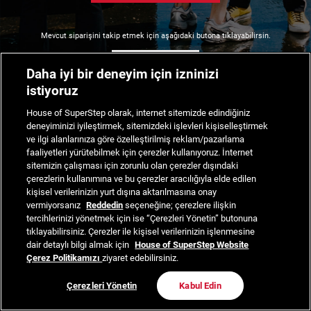
Mevcut siparişini takip etmek için aşağıdaki butona tıklayabilirsin.
Siparişimi Takip Et
Daha iyi bir deneyim için izninizi
istiyoruz
House of SuperStep olarak, internet sitemizde edindiğiniz
deneyiminizi iyileştirmek, sitemizdeki işlevleri kişiselleştirmek
ve ilgi alanlarınıza göre özelleştirilmiş reklam/pazarlama
faaliyetleri yürütebilmek için çerezler kullanıyoruz. İnternet
sitemizin çalışması için zorunlu olan çerezler dışındaki
çerezlerin kullanımına ve bu çerezler aracılığıyla elde edilen
kişisel verilerinizin yurt dışına aktarılmasına onay
vermiyorsanız
Reddedin
seçeneğine; çerezlere ilişkin
tercihlerinizi yönetmek için ise “Çerezleri Yönetin” butonuna
tıklayabilirsiniz. Çerezler ile kişisel verilerinizin işlenmesine
dair detaylı bilgi almak için
House of SuperStep Website
Çerez Politikamızı
ziyaret edebilirsiniz.
Çerezleri Yönetin
Kabul Edin