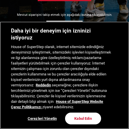
Mevcut siparişini takip etmek için aşağıdaki butona tıklayabilirsin.
Siparişimi Takip Et
Daha iyi bir deneyim için izninizi
istiyoruz
House of SuperStep olarak, internet sitemizde edindiğiniz
deneyiminizi iyileştirmek, sitemizdeki işlevleri kişiselleştirmek
ve ilgi alanlarınıza göre özelleştirilmiş reklam/pazarlama
faaliyetleri yürütebilmek için çerezler kullanıyoruz. İnternet
sitemizin çalışması için zorunlu olan çerezler dışındaki
çerezlerin kullanımına ve bu çerezler aracılığıyla elde edilen
kişisel verilerinizin yurt dışına aktarılmasına onay
vermiyorsanız
Reddedin
seçeneğine; çerezlere ilişkin
tercihlerinizi yönetmek için ise “Çerezleri Yönetin” butonuna
tıklayabilirsiniz. Çerezler ile kişisel verilerinizin işlenmesine
dair detaylı bilgi almak için
House of SuperStep Website
Çerez Politikamızı
ziyaret edebilirsiniz.
Çerezleri Yönetin
Kabul Edin