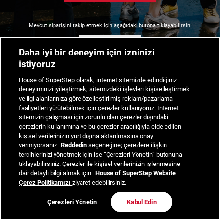
Mevcut siparişini takip etmek için aşağıdaki butona tıklayabilirsin.
Siparişimi Takip Et
Daha iyi bir deneyim için izninizi
istiyoruz
House of SuperStep olarak, internet sitemizde edindiğiniz
deneyiminizi iyileştirmek, sitemizdeki işlevleri kişiselleştirmek
ve ilgi alanlarınıza göre özelleştirilmiş reklam/pazarlama
faaliyetleri yürütebilmek için çerezler kullanıyoruz. İnternet
sitemizin çalışması için zorunlu olan çerezler dışındaki
çerezlerin kullanımına ve bu çerezler aracılığıyla elde edilen
kişisel verilerinizin yurt dışına aktarılmasına onay
vermiyorsanız
Reddedin
seçeneğine; çerezlere ilişkin
tercihlerinizi yönetmek için ise “Çerezleri Yönetin” butonuna
tıklayabilirsiniz. Çerezler ile kişisel verilerinizin işlenmesine
dair detaylı bilgi almak için
House of SuperStep Website
Çerez Politikamızı
ziyaret edebilirsiniz.
Çerezleri Yönetin
Kabul Edin