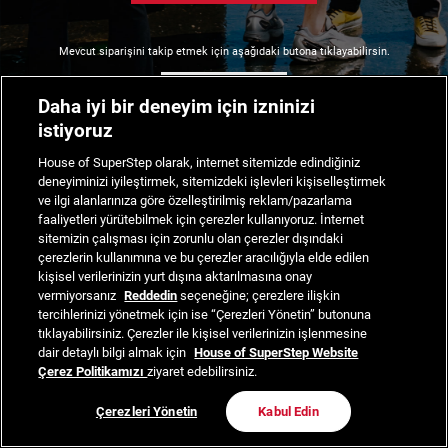
Mevcut siparişini takip etmek için aşağıdaki butona tıklayabilirsin.
Siparişimi Takip Et
Daha iyi bir deneyim için izninizi
istiyoruz
House of SuperStep olarak, internet sitemizde edindiğiniz
deneyiminizi iyileştirmek, sitemizdeki işlevleri kişiselleştirmek
ve ilgi alanlarınıza göre özelleştirilmiş reklam/pazarlama
faaliyetleri yürütebilmek için çerezler kullanıyoruz. İnternet
sitemizin çalışması için zorunlu olan çerezler dışındaki
çerezlerin kullanımına ve bu çerezler aracılığıyla elde edilen
kişisel verilerinizin yurt dışına aktarılmasına onay
vermiyorsanız
Reddedin
seçeneğine; çerezlere ilişkin
tercihlerinizi yönetmek için ise “Çerezleri Yönetin” butonuna
tıklayabilirsiniz. Çerezler ile kişisel verilerinizin işlenmesine
dair detaylı bilgi almak için
House of SuperStep Website
Çerez Politikamızı
ziyaret edebilirsiniz.
Çerezleri Yönetin
Kabul Edin