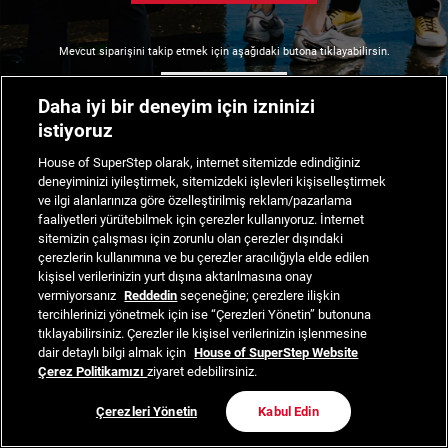
Mevcut siparişini takip etmek için aşağıdaki butona tıklayabilirsin.
Siparişimi Takip Et
Daha iyi bir deneyim için izninizi
istiyoruz
House of SuperStep olarak, internet sitemizde edindiğiniz
deneyiminizi iyileştirmek, sitemizdeki işlevleri kişiselleştirmek
ve ilgi alanlarınıza göre özelleştirilmiş reklam/pazarlama
faaliyetleri yürütebilmek için çerezler kullanıyoruz. İnternet
sitemizin çalışması için zorunlu olan çerezler dışındaki
çerezlerin kullanımına ve bu çerezler aracılığıyla elde edilen
kişisel verilerinizin yurt dışına aktarılmasına onay
vermiyorsanız
Reddedin
seçeneğine; çerezlere ilişkin
tercihlerinizi yönetmek için ise “Çerezleri Yönetin” butonuna
tıklayabilirsiniz. Çerezler ile kişisel verilerinizin işlenmesine
dair detaylı bilgi almak için
House of SuperStep Website
Çerez Politikamızı
ziyaret edebilirsiniz.
Çerezleri Yönetin
Kabul Edin