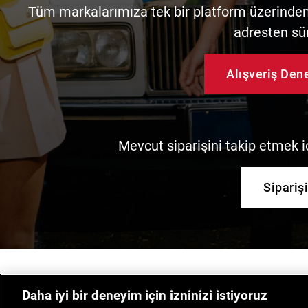
Tüm markalarımıza tek bir platform üzerinden 
adresten sü
Alışveriş De
Mevcut siparişini takip etmek iç
Sipariş
Daha iyi bir deneyim için izninizi istiyoruz