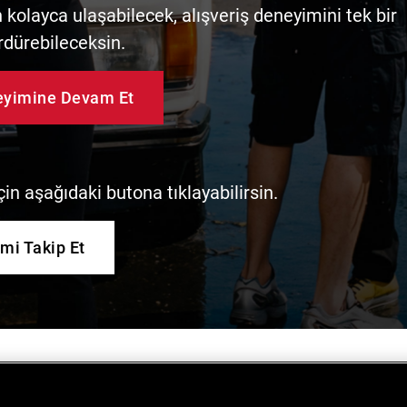
kolayca ulaşabilecek, alışveriş deneyimini tek bir
rdürebileceksin.
neyimine Devam Et
in aşağıdaki butona tıklayabilirsin.
imi Takip Et