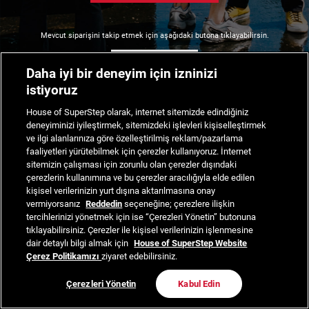
Mevcut siparişini takip etmek için aşağıdaki butona tıklayabilirsin.
Siparişimi Takip Et
Daha iyi bir deneyim için izninizi
istiyoruz
House of SuperStep olarak, internet sitemizde edindiğiniz
deneyiminizi iyileştirmek, sitemizdeki işlevleri kişiselleştirmek
ve ilgi alanlarınıza göre özelleştirilmiş reklam/pazarlama
faaliyetleri yürütebilmek için çerezler kullanıyoruz. İnternet
sitemizin çalışması için zorunlu olan çerezler dışındaki
çerezlerin kullanımına ve bu çerezler aracılığıyla elde edilen
kişisel verilerinizin yurt dışına aktarılmasına onay
vermiyorsanız
Reddedin
seçeneğine; çerezlere ilişkin
tercihlerinizi yönetmek için ise “Çerezleri Yönetin” butonuna
tıklayabilirsiniz. Çerezler ile kişisel verilerinizin işlenmesine
dair detaylı bilgi almak için
House of SuperStep Website
Çerez Politikamızı
ziyaret edebilirsiniz.
Çerezleri Yönetin
Kabul Edin