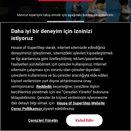
Mevcut siparişini takip etmek için aşağıdaki butona tıklayabilirsin.
Siparişimi Takip Et
Daha iyi bir deneyim için izninizi
istiyoruz
House of SuperStep olarak, internet sitemizde edindiğiniz
deneyiminizi iyileştirmek, sitemizdeki işlevleri kişiselleştirmek
ve ilgi alanlarınıza göre özelleştirilmiş reklam/pazarlama
faaliyetleri yürütebilmek için çerezler kullanıyoruz. İnternet
sitemizin çalışması için zorunlu olan çerezler dışındaki
çerezlerin kullanımına ve bu çerezler aracılığıyla elde edilen
kişisel verilerinizin yurt dışına aktarılmasına onay
vermiyorsanız
Reddedin
seçeneğine; çerezlere ilişkin
tercihlerinizi yönetmek için ise “Çerezleri Yönetin” butonuna
tıklayabilirsiniz. Çerezler ile kişisel verilerinizin işlenmesine
dair detaylı bilgi almak için
House of SuperStep Website
Çerez Politikamızı
ziyaret edebilirsiniz.
Çerezleri Yönetin
Kabul Edin