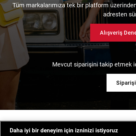
Tüm markalarımıza tek bir platform üzerinden 
adresten sü
Alışveriş De
Mevcut siparişini takip etmek iç
Sipariş
Daha iyi bir deneyim için izninizi istiyoruz