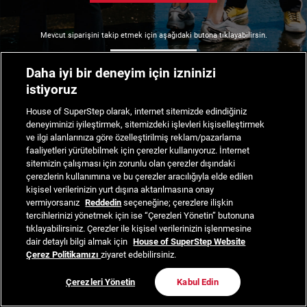
Mevcut siparişini takip etmek için aşağıdaki butona tıklayabilirsin.
Siparişimi Takip Et
Daha iyi bir deneyim için izninizi
istiyoruz
House of SuperStep olarak, internet sitemizde edindiğiniz
deneyiminizi iyileştirmek, sitemizdeki işlevleri kişiselleştirmek
ve ilgi alanlarınıza göre özelleştirilmiş reklam/pazarlama
faaliyetleri yürütebilmek için çerezler kullanıyoruz. İnternet
sitemizin çalışması için zorunlu olan çerezler dışındaki
çerezlerin kullanımına ve bu çerezler aracılığıyla elde edilen
kişisel verilerinizin yurt dışına aktarılmasına onay
vermiyorsanız
Reddedin
seçeneğine; çerezlere ilişkin
tercihlerinizi yönetmek için ise “Çerezleri Yönetin” butonuna
tıklayabilirsiniz. Çerezler ile kişisel verilerinizin işlenmesine
dair detaylı bilgi almak için
House of SuperStep Website
Çerez Politikamızı
ziyaret edebilirsiniz.
Çerezleri Yönetin
Kabul Edin