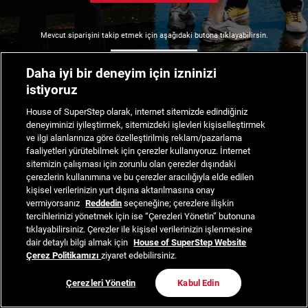
Mevcut siparişini takip etmek için aşağıdaki butona tıklayabilirsin.
Siparişimi Takip Et
Daha iyi bir deneyim için izninizi
istiyoruz
House of SuperStep olarak, internet sitemizde edindiğiniz
deneyiminizi iyileştirmek, sitemizdeki işlevleri kişiselleştirmek
ve ilgi alanlarınıza göre özelleştirilmiş reklam/pazarlama
faaliyetleri yürütebilmek için çerezler kullanıyoruz. İnternet
sitemizin çalışması için zorunlu olan çerezler dışındaki
çerezlerin kullanımına ve bu çerezler aracılığıyla elde edilen
kişisel verilerinizin yurt dışına aktarılmasına onay
vermiyorsanız
Reddedin
seçeneğine; çerezlere ilişkin
tercihlerinizi yönetmek için ise “Çerezleri Yönetin” butonuna
tıklayabilirsiniz. Çerezler ile kişisel verilerinizin işlenmesine
dair detaylı bilgi almak için
House of SuperStep Website
Çerez Politikamızı
ziyaret edebilirsiniz.
Çerezleri Yönetin
Kabul Edin