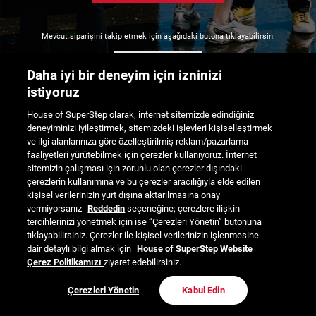
Mevcut siparişini takip etmek için aşağıdaki butona tıklayabilirsin.
Siparişimi Takip Et
Daha iyi bir deneyim için izninizi
istiyoruz
House of SuperStep olarak, internet sitemizde edindiğiniz
deneyiminizi iyileştirmek, sitemizdeki işlevleri kişiselleştirmek
ve ilgi alanlarınıza göre özelleştirilmiş reklam/pazarlama
faaliyetleri yürütebilmek için çerezler kullanıyoruz. İnternet
sitemizin çalışması için zorunlu olan çerezler dışındaki
çerezlerin kullanımına ve bu çerezler aracılığıyla elde edilen
kişisel verilerinizin yurt dışına aktarılmasına onay
vermiyorsanız
Reddedin
seçeneğine; çerezlere ilişkin
tercihlerinizi yönetmek için ise “Çerezleri Yönetin” butonuna
tıklayabilirsiniz. Çerezler ile kişisel verilerinizin işlenmesine
dair detaylı bilgi almak için
House of SuperStep Website
Çerez Politikamızı
ziyaret edebilirsiniz.
Çerezleri Yönetin
Kabul Edin