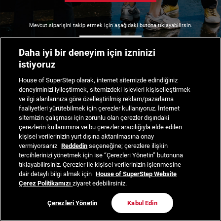
Mevcut siparişini takip etmek için aşağıdaki butona tıklayabilirsin.
Siparişimi Takip Et
Daha iyi bir deneyim için izninizi
istiyoruz
House of SuperStep olarak, internet sitemizde edindiğiniz
deneyiminizi iyileştirmek, sitemizdeki işlevleri kişiselleştirmek
ve ilgi alanlarınıza göre özelleştirilmiş reklam/pazarlama
faaliyetleri yürütebilmek için çerezler kullanıyoruz. İnternet
sitemizin çalışması için zorunlu olan çerezler dışındaki
çerezlerin kullanımına ve bu çerezler aracılığıyla elde edilen
kişisel verilerinizin yurt dışına aktarılmasına onay
vermiyorsanız
Reddedin
seçeneğine; çerezlere ilişkin
tercihlerinizi yönetmek için ise “Çerezleri Yönetin” butonuna
tıklayabilirsiniz. Çerezler ile kişisel verilerinizin işlenmesine
dair detaylı bilgi almak için
House of SuperStep Website
Çerez Politikamızı
ziyaret edebilirsiniz.
Çerezleri Yönetin
Kabul Edin