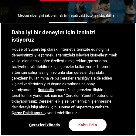
Mevcut siparişini takip etmek için aşağıdaki butona tıklayabilirsin.
Siparişimi Takip Et
Daha iyi bir deneyim için izninizi
istiyoruz
House of SuperStep olarak, internet sitemizde edindiğiniz
deneyiminizi iyileştirmek, sitemizdeki işlevleri kişiselleştirmek
ve ilgi alanlarınıza göre özelleştirilmiş reklam/pazarlama
faaliyetleri yürütebilmek için çerezler kullanıyoruz. İnternet
sitemizin çalışması için zorunlu olan çerezler dışındaki
çerezlerin kullanımına ve bu çerezler aracılığıyla elde edilen
kişisel verilerinizin yurt dışına aktarılmasına onay
vermiyorsanız
Reddedin
seçeneğine; çerezlere ilişkin
tercihlerinizi yönetmek için ise “Çerezleri Yönetin” butonuna
tıklayabilirsiniz. Çerezler ile kişisel verilerinizin işlenmesine
dair detaylı bilgi almak için
House of SuperStep Website
Çerez Politikamızı
ziyaret edebilirsiniz.
Çerezleri Yönetin
Kabul Edin