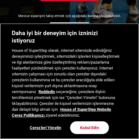
Mevcut siparişini takip etmek için aşağıdaki butona tıklayabilirsin.
Siparişimi Takip Et
Daha iyi bir deneyim için izninizi
istiyoruz
House of SuperStep olarak, internet sitemizde edindiğiniz
deneyiminizi iyileştirmek, sitemizdeki işlevleri kişiselleştirmek
ve ilgi alanlarınıza göre özelleştirilmiş reklam/pazarlama
faaliyetleri yürütebilmek için çerezler kullanıyoruz. İnternet
sitemizin çalışması için zorunlu olan çerezler dışındaki
çerezlerin kullanımına ve bu çerezler aracılığıyla elde edilen
kişisel verilerinizin yurt dışına aktarılmasına onay
vermiyorsanız
Reddedin
seçeneğine; çerezlere ilişkin
tercihlerinizi yönetmek için ise “Çerezleri Yönetin” butonuna
tıklayabilirsiniz. Çerezler ile kişisel verilerinizin işlenmesine
dair detaylı bilgi almak için
House of SuperStep Website
Çerez Politikamızı
ziyaret edebilirsiniz.
Çerezleri Yönetin
Kabul Edin