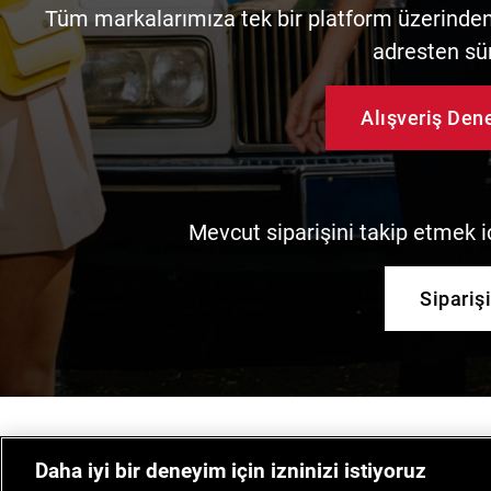
Tüm markalarımıza tek bir platform üzerinden 
adresten sü
Alışveriş De
Mevcut siparişini takip etmek iç
Sipariş
Daha iyi bir deneyim için izninizi istiyoruz