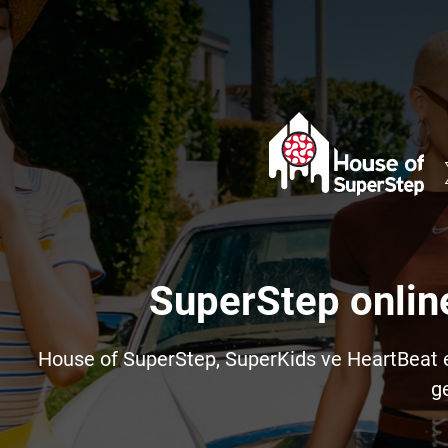
SuperStep onlin
House of SuperStep, SuperKids ve HeartBeat e-t
ge