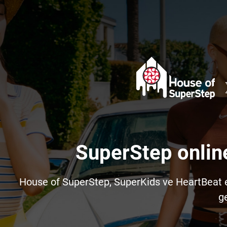
SuperStep onlin
House of SuperStep, SuperKids ve HeartBeat e-t
ge