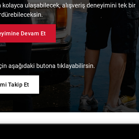
kolayca ulaşabilecek, alışveriş deneyimini tek bir
rdürebileceksin.
neyimine Devam Et
in aşağıdaki butona tıklayabilirsin.
imi Takip Et