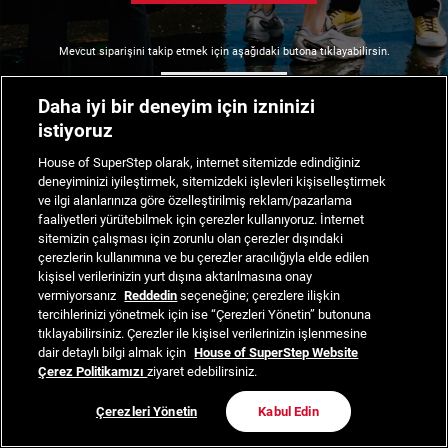
Mevcut siparişini takip etmek için aşağıdaki butona tıklayabilirsin.
Siparişimi Takip Et
Daha iyi bir deneyim için izninizi
istiyoruz
House of SuperStep olarak, internet sitemizde edindiğiniz
deneyiminizi iyileştirmek, sitemizdeki işlevleri kişiselleştirmek
ve ilgi alanlarınıza göre özelleştirilmiş reklam/pazarlama
faaliyetleri yürütebilmek için çerezler kullanıyoruz. İnternet
sitemizin çalışması için zorunlu olan çerezler dışındaki
çerezlerin kullanımına ve bu çerezler aracılığıyla elde edilen
kişisel verilerinizin yurt dışına aktarılmasına onay
vermiyorsanız
Reddedin
seçeneğine; çerezlere ilişkin
tercihlerinizi yönetmek için ise “Çerezleri Yönetin” butonuna
tıklayabilirsiniz. Çerezler ile kişisel verilerinizin işlenmesine
dair detaylı bilgi almak için
House of SuperStep Website
Çerez Politikamızı
ziyaret edebilirsiniz.
Çerezleri Yönetin
Kabul Edin