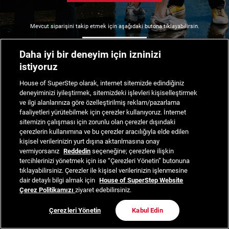
Mevcut siparişini takip etmek için aşağıdaki butona tıklayabilirsin.
Siparişimi Takip Et
Daha iyi bir deneyim için izninizi
istiyoruz
House of SuperStep olarak, internet sitemizde edindiğiniz
deneyiminizi iyileştirmek, sitemizdeki işlevleri kişiselleştirmek
ve ilgi alanlarınıza göre özelleştirilmiş reklam/pazarlama
faaliyetleri yürütebilmek için çerezler kullanıyoruz. İnternet
sitemizin çalışması için zorunlu olan çerezler dışındaki
çerezlerin kullanımına ve bu çerezler aracılığıyla elde edilen
kişisel verilerinizin yurt dışına aktarılmasına onay
vermiyorsanız
Reddedin
seçeneğine; çerezlere ilişkin
tercihlerinizi yönetmek için ise “Çerezleri Yönetin” butonuna
tıklayabilirsiniz. Çerezler ile kişisel verilerinizin işlenmesine
dair detaylı bilgi almak için
House of SuperStep Website
Çerez Politikamızı
ziyaret edebilirsiniz.
Çerezleri Yönetin
Kabul Edin