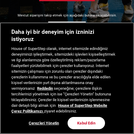
Mevcut siparişini takip etmek için aşağıdaki butona tıklayabilirsin.
Siparişimi Takip Et
Daha iyi bir deneyim için izninizi
istiyoruz
House of SuperStep olarak, internet sitemizde edindiğiniz
deneyiminizi iyileştirmek, sitemizdeki işlevleri kişiselleştirmek
ve ilgi alanlarınıza göre özelleştirilmiş reklam/pazarlama
faaliyetleri yürütebilmek için çerezler kullanıyoruz. İnternet
sitemizin çalışması için zorunlu olan çerezler dışındaki
çerezlerin kullanımına ve bu çerezler aracılığıyla elde edilen
kişisel verilerinizin yurt dışına aktarılmasına onay
vermiyorsanız
Reddedin
seçeneğine; çerezlere ilişkin
tercihlerinizi yönetmek için ise “Çerezleri Yönetin” butonuna
tıklayabilirsiniz. Çerezler ile kişisel verilerinizin işlenmesine
dair detaylı bilgi almak için
House of SuperStep Website
Çerez Politikamızı
ziyaret edebilirsiniz.
Çerezleri Yönetin
Kabul Edin