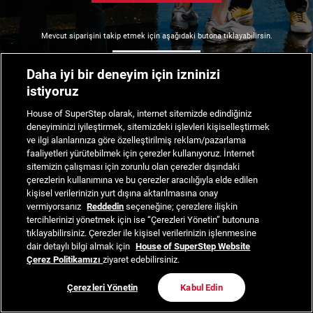
Mevcut siparişini takip etmek için aşağıdaki butona tıklayabilirsin.
Siparişimi Takip Et
Daha iyi bir deneyim için izninizi
istiyoruz
House of SuperStep olarak, internet sitemizde edindiğiniz
deneyiminizi iyileştirmek, sitemizdeki işlevleri kişiselleştirmek
ve ilgi alanlarınıza göre özelleştirilmiş reklam/pazarlama
faaliyetleri yürütebilmek için çerezler kullanıyoruz. İnternet
sitemizin çalışması için zorunlu olan çerezler dışındaki
çerezlerin kullanımına ve bu çerezler aracılığıyla elde edilen
kişisel verilerinizin yurt dışına aktarılmasına onay
vermiyorsanız
Reddedin
seçeneğine; çerezlere ilişkin
tercihlerinizi yönetmek için ise “Çerezleri Yönetin” butonuna
tıklayabilirsiniz. Çerezler ile kişisel verilerinizin işlenmesine
dair detaylı bilgi almak için
House of SuperStep Website
Çerez Politikamızı
ziyaret edebilirsiniz.
Çerezleri Yönetin
Kabul Edin