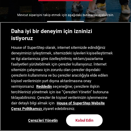
Mevcut siparişini takip etmek için aşağıdaki butona tıklayabilirsin.
Siparişimi Takip Et
Daha iyi bir deneyim için izninizi
istiyoruz
House of SuperStep olarak, internet sitemizde edindiğiniz
deneyiminizi iyileştirmek, sitemizdeki işlevleri kişiselleştirmek
ve ilgi alanlarınıza göre özelleştirilmiş reklam/pazarlama
faaliyetleri yürütebilmek için çerezler kullanıyoruz. İnternet
sitemizin çalışması için zorunlu olan çerezler dışındaki
çerezlerin kullanımına ve bu çerezler aracılığıyla elde edilen
kişisel verilerinizin yurt dışına aktarılmasına onay
vermiyorsanız
Reddedin
seçeneğine; çerezlere ilişkin
tercihlerinizi yönetmek için ise “Çerezleri Yönetin” butonuna
tıklayabilirsiniz. Çerezler ile kişisel verilerinizin işlenmesine
dair detaylı bilgi almak için
House of SuperStep Website
Çerez Politikamızı
ziyaret edebilirsiniz.
Çerezleri Yönetin
Kabul Edin