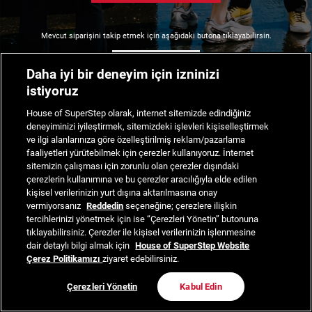
Mevcut siparişini takip etmek için aşağıdaki butona tıklayabilirsin.
Siparişimi Takip Et
Daha iyi bir deneyim için izninizi
istiyoruz
House of SuperStep olarak, internet sitemizde edindiğiniz
deneyiminizi iyileştirmek, sitemizdeki işlevleri kişiselleştirmek
ve ilgi alanlarınıza göre özelleştirilmiş reklam/pazarlama
faaliyetleri yürütebilmek için çerezler kullanıyoruz. İnternet
sitemizin çalışması için zorunlu olan çerezler dışındaki
çerezlerin kullanımına ve bu çerezler aracılığıyla elde edilen
kişisel verilerinizin yurt dışına aktarılmasına onay
vermiyorsanız
Reddedin
seçeneğine; çerezlere ilişkin
tercihlerinizi yönetmek için ise “Çerezleri Yönetin” butonuna
tıklayabilirsiniz. Çerezler ile kişisel verilerinizin işlenmesine
dair detaylı bilgi almak için
House of SuperStep Website
Çerez Politikamızı
ziyaret edebilirsiniz.
Çerezleri Yönetin
Kabul Edin