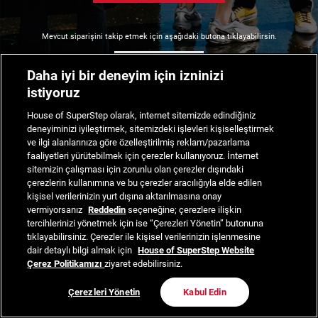
Mevcut siparişini takip etmek için aşağıdaki butona tıklayabilirsin.
Siparişimi Takip Et
Daha iyi bir deneyim için izninizi
istiyoruz
House of SuperStep olarak, internet sitemizde edindiğiniz
deneyiminizi iyileştirmek, sitemizdeki işlevleri kişiselleştirmek
ve ilgi alanlarınıza göre özelleştirilmiş reklam/pazarlama
faaliyetleri yürütebilmek için çerezler kullanıyoruz. İnternet
sitemizin çalışması için zorunlu olan çerezler dışındaki
çerezlerin kullanımına ve bu çerezler aracılığıyla elde edilen
kişisel verilerinizin yurt dışına aktarılmasına onay
vermiyorsanız
Reddedin
seçeneğine; çerezlere ilişkin
tercihlerinizi yönetmek için ise “Çerezleri Yönetin” butonuna
tıklayabilirsiniz. Çerezler ile kişisel verilerinizin işlenmesine
dair detaylı bilgi almak için
House of SuperStep Website
Çerez Politikamızı
ziyaret edebilirsiniz.
Çerezleri Yönetin
Kabul Edin