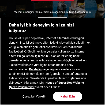
Mevcut siparişini takip etmek için aşağıdaki butona tıklayabilirsin.
Siparişimi Takip Et
Daha iyi bir deneyim için izninizi
istiyoruz
House of SuperStep olarak, internet sitemizde edindiğiniz
deneyiminizi iyileştirmek, sitemizdeki işlevleri kişiselleştirmek
ve ilgi alanlarınıza göre özelleştirilmiş reklam/pazarlama
faaliyetleri yürütebilmek için çerezler kullanıyoruz. İnternet
sitemizin çalışması için zorunlu olan çerezler dışındaki
çerezlerin kullanımına ve bu çerezler aracılığıyla elde edilen
kişisel verilerinizin yurt dışına aktarılmasına onay
vermiyorsanız
Reddedin
seçeneğine; çerezlere ilişkin
tercihlerinizi yönetmek için ise “Çerezleri Yönetin” butonuna
tıklayabilirsiniz. Çerezler ile kişisel verilerinizin işlenmesine
dair detaylı bilgi almak için
House of SuperStep Website
Çerez Politikamızı
ziyaret edebilirsiniz.
Çerezleri Yönetin
Kabul Edin