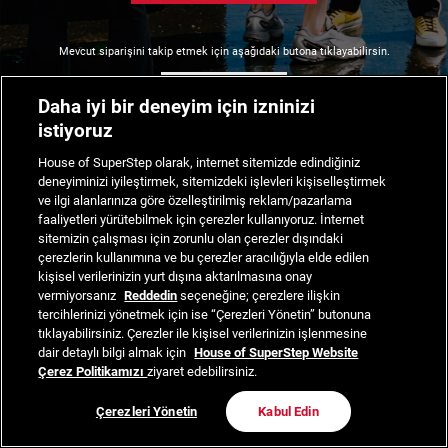
Mevcut siparişini takip etmek için aşağıdaki butona tıklayabilirsin.
Siparişimi Takip Et
Daha iyi bir deneyim için izninizi
istiyoruz
House of SuperStep olarak, internet sitemizde edindiğiniz
deneyiminizi iyileştirmek, sitemizdeki işlevleri kişiselleştirmek
ve ilgi alanlarınıza göre özelleştirilmiş reklam/pazarlama
faaliyetleri yürütebilmek için çerezler kullanıyoruz. İnternet
sitemizin çalışması için zorunlu olan çerezler dışındaki
çerezlerin kullanımına ve bu çerezler aracılığıyla elde edilen
kişisel verilerinizin yurt dışına aktarılmasına onay
vermiyorsanız
Reddedin
seçeneğine; çerezlere ilişkin
tercihlerinizi yönetmek için ise “Çerezleri Yönetin” butonuna
tıklayabilirsiniz. Çerezler ile kişisel verilerinizin işlenmesine
dair detaylı bilgi almak için
House of SuperStep Website
Çerez Politikamızı
ziyaret edebilirsiniz.
Çerezleri Yönetin
Kabul Edin