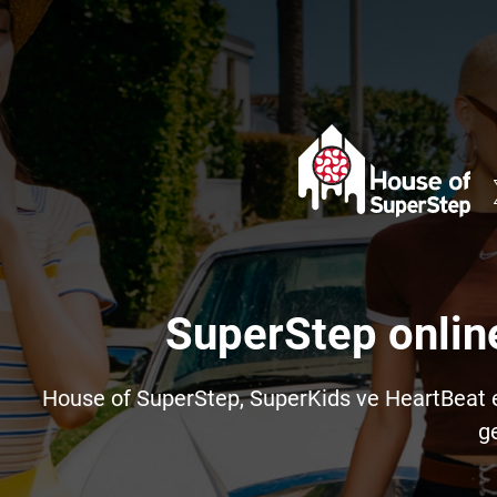
SuperStep onlin
House of SuperStep, SuperKids ve HeartBeat e-t
ge