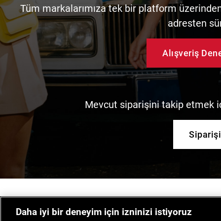
Tüm markalarımıza tek bir platform üzerinden 
adresten sü
Alışveriş De
Mevcut siparişini takip etmek iç
Sipariş
Daha iyi bir deneyim için izninizi istiyoruz