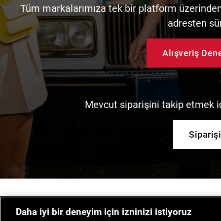
Tüm markalarımıza tek bir platform üzerinden 
adresten sü
Alışveriş De
Mevcut siparişini takip etmek iç
Sipariş
Daha iyi bir deneyim için izninizi istiyoruz