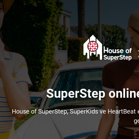
SuperStep onlin
House of SuperStep, SuperKids ve HeartBeat e-t
ge