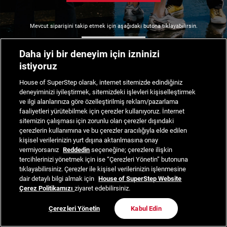
Mevcut siparişini takip etmek için aşağıdaki butona tıklayabilirsin.
Siparişimi Takip Et
Daha iyi bir deneyim için izninizi
istiyoruz
House of SuperStep olarak, internet sitemizde edindiğiniz
deneyiminizi iyileştirmek, sitemizdeki işlevleri kişiselleştirmek
ve ilgi alanlarınıza göre özelleştirilmiş reklam/pazarlama
faaliyetleri yürütebilmek için çerezler kullanıyoruz. İnternet
sitemizin çalışması için zorunlu olan çerezler dışındaki
çerezlerin kullanımına ve bu çerezler aracılığıyla elde edilen
kişisel verilerinizin yurt dışına aktarılmasına onay
vermiyorsanız
Reddedin
seçeneğine; çerezlere ilişkin
tercihlerinizi yönetmek için ise “Çerezleri Yönetin” butonuna
tıklayabilirsiniz. Çerezler ile kişisel verilerinizin işlenmesine
dair detaylı bilgi almak için
House of SuperStep Website
Çerez Politikamızı
ziyaret edebilirsiniz.
Çerezleri Yönetin
Kabul Edin