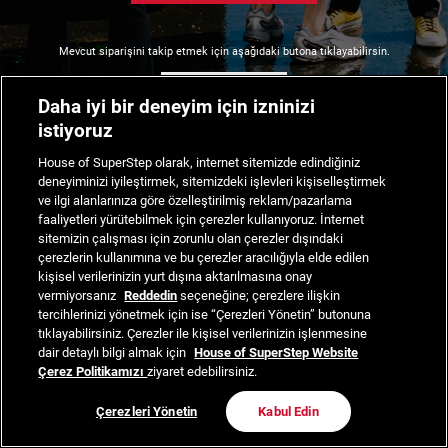
Mevcut siparişini takip etmek için aşağıdaki butona tıklayabilirsin.
Siparişimi Takip Et
Daha iyi bir deneyim için izninizi
istiyoruz
House of SuperStep olarak, internet sitemizde edindiğiniz
deneyiminizi iyileştirmek, sitemizdeki işlevleri kişiselleştirmek
ve ilgi alanlarınıza göre özelleştirilmiş reklam/pazarlama
faaliyetleri yürütebilmek için çerezler kullanıyoruz. İnternet
sitemizin çalışması için zorunlu olan çerezler dışındaki
çerezlerin kullanımına ve bu çerezler aracılığıyla elde edilen
kişisel verilerinizin yurt dışına aktarılmasına onay
vermiyorsanız
Reddedin
seçeneğine; çerezlere ilişkin
tercihlerinizi yönetmek için ise “Çerezleri Yönetin” butonuna
tıklayabilirsiniz. Çerezler ile kişisel verilerinizin işlenmesine
dair detaylı bilgi almak için
House of SuperStep Website
Çerez Politikamızı
ziyaret edebilirsiniz.
Çerezleri Yönetin
Kabul Edin