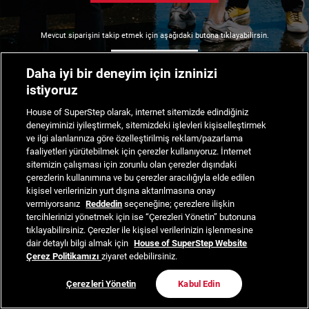
Mevcut siparişini takip etmek için aşağıdaki butona tıklayabilirsin.
Siparişimi Takip Et
Daha iyi bir deneyim için izninizi
istiyoruz
House of SuperStep olarak, internet sitemizde edindiğiniz
deneyiminizi iyileştirmek, sitemizdeki işlevleri kişiselleştirmek
ve ilgi alanlarınıza göre özelleştirilmiş reklam/pazarlama
faaliyetleri yürütebilmek için çerezler kullanıyoruz. İnternet
sitemizin çalışması için zorunlu olan çerezler dışındaki
çerezlerin kullanımına ve bu çerezler aracılığıyla elde edilen
kişisel verilerinizin yurt dışına aktarılmasına onay
vermiyorsanız
Reddedin
seçeneğine; çerezlere ilişkin
tercihlerinizi yönetmek için ise “Çerezleri Yönetin” butonuna
tıklayabilirsiniz. Çerezler ile kişisel verilerinizin işlenmesine
dair detaylı bilgi almak için
House of SuperStep Website
Çerez Politikamızı
ziyaret edebilirsiniz.
Çerezleri Yönetin
Kabul Edin