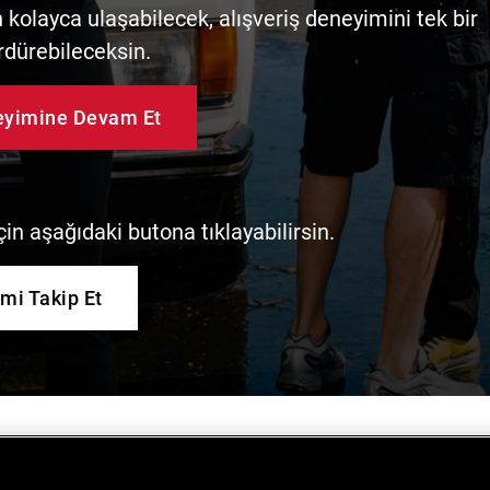
kolayca ulaşabilecek, alışveriş deneyimini tek bir
rdürebileceksin.
neyimine Devam Et
in aşağıdaki butona tıklayabilirsin.
imi Takip Et