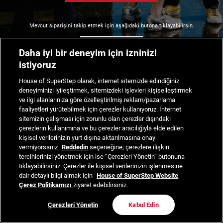
Mevcut siparişini takip etmek için aşağıdaki butona tıklayabilirsin.
Siparişimi Takip Et
Daha iyi bir deneyim için izninizi
istiyoruz
House of SuperStep olarak, internet sitemizde edindiğiniz
deneyiminizi iyileştirmek, sitemizdeki işlevleri kişiselleştirmek
ve ilgi alanlarınıza göre özelleştirilmiş reklam/pazarlama
faaliyetleri yürütebilmek için çerezler kullanıyoruz. İnternet
sitemizin çalışması için zorunlu olan çerezler dışındaki
çerezlerin kullanımına ve bu çerezler aracılığıyla elde edilen
kişisel verilerinizin yurt dışına aktarılmasına onay
vermiyorsanız
Reddedin
seçeneğine; çerezlere ilişkin
tercihlerinizi yönetmek için ise “Çerezleri Yönetin” butonuna
tıklayabilirsiniz. Çerezler ile kişisel verilerinizin işlenmesine
dair detaylı bilgi almak için
House of SuperStep Website
Çerez Politikamızı
ziyaret edebilirsiniz.
Çerezleri Yönetin
Kabul Edin