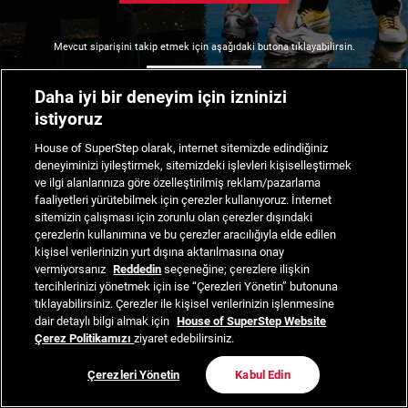
Mevcut siparişini takip etmek için aşağıdaki butona tıklayabilirsin.
Siparişimi Takip Et
Daha iyi bir deneyim için izninizi
istiyoruz
House of SuperStep olarak, internet sitemizde edindiğiniz
deneyiminizi iyileştirmek, sitemizdeki işlevleri kişiselleştirmek
ve ilgi alanlarınıza göre özelleştirilmiş reklam/pazarlama
faaliyetleri yürütebilmek için çerezler kullanıyoruz. İnternet
sitemizin çalışması için zorunlu olan çerezler dışındaki
çerezlerin kullanımına ve bu çerezler aracılığıyla elde edilen
kişisel verilerinizin yurt dışına aktarılmasına onay
vermiyorsanız
Reddedin
seçeneğine; çerezlere ilişkin
tercihlerinizi yönetmek için ise “Çerezleri Yönetin” butonuna
tıklayabilirsiniz. Çerezler ile kişisel verilerinizin işlenmesine
dair detaylı bilgi almak için
House of SuperStep Website
Çerez Politikamızı
ziyaret edebilirsiniz.
Çerezleri Yönetin
Kabul Edin