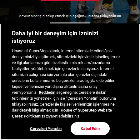
Mevcut siparişini takip etmek için aşağıdaki butona tıklayabilirsin.
Siparişimi Takip Et
Daha iyi bir deneyim için izninizi
istiyoruz
House of SuperStep olarak, internet sitemizde edindiğiniz
deneyiminizi iyileştirmek, sitemizdeki işlevleri kişiselleştirmek
ve ilgi alanlarınıza göre özelleştirilmiş reklam/pazarlama
faaliyetleri yürütebilmek için çerezler kullanıyoruz. İnternet
sitemizin çalışması için zorunlu olan çerezler dışındaki
çerezlerin kullanımına ve bu çerezler aracılığıyla elde edilen
kişisel verilerinizin yurt dışına aktarılmasına onay
vermiyorsanız
Reddedin
seçeneğine; çerezlere ilişkin
tercihlerinizi yönetmek için ise “Çerezleri Yönetin” butonuna
tıklayabilirsiniz. Çerezler ile kişisel verilerinizin işlenmesine
dair detaylı bilgi almak için
House of SuperStep Website
Çerez Politikamızı
ziyaret edebilirsiniz.
Çerezleri Yönetin
Kabul Edin