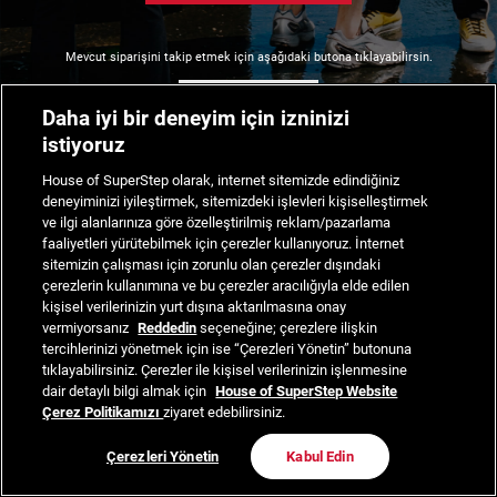
Mevcut siparişini takip etmek için aşağıdaki butona tıklayabilirsin.
Siparişimi Takip Et
Daha iyi bir deneyim için izninizi
istiyoruz
House of SuperStep olarak, internet sitemizde edindiğiniz
deneyiminizi iyileştirmek, sitemizdeki işlevleri kişiselleştirmek
ve ilgi alanlarınıza göre özelleştirilmiş reklam/pazarlama
faaliyetleri yürütebilmek için çerezler kullanıyoruz. İnternet
sitemizin çalışması için zorunlu olan çerezler dışındaki
çerezlerin kullanımına ve bu çerezler aracılığıyla elde edilen
kişisel verilerinizin yurt dışına aktarılmasına onay
vermiyorsanız
Reddedin
seçeneğine; çerezlere ilişkin
tercihlerinizi yönetmek için ise “Çerezleri Yönetin” butonuna
tıklayabilirsiniz. Çerezler ile kişisel verilerinizin işlenmesine
dair detaylı bilgi almak için
House of SuperStep Website
Çerez Politikamızı
ziyaret edebilirsiniz.
Çerezleri Yönetin
Kabul Edin