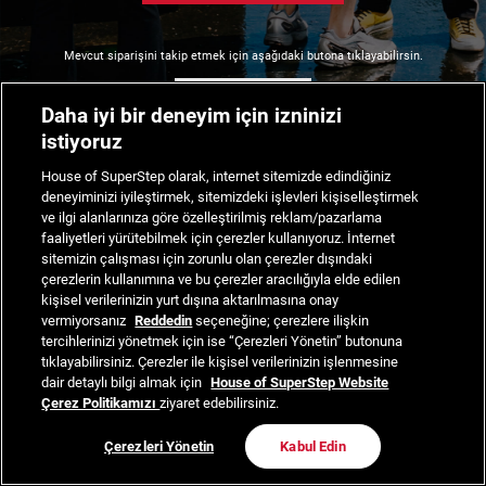
Mevcut siparişini takip etmek için aşağıdaki butona tıklayabilirsin.
Siparişimi Takip Et
Daha iyi bir deneyim için izninizi
istiyoruz
House of SuperStep olarak, internet sitemizde edindiğiniz
deneyiminizi iyileştirmek, sitemizdeki işlevleri kişiselleştirmek
ve ilgi alanlarınıza göre özelleştirilmiş reklam/pazarlama
faaliyetleri yürütebilmek için çerezler kullanıyoruz. İnternet
sitemizin çalışması için zorunlu olan çerezler dışındaki
çerezlerin kullanımına ve bu çerezler aracılığıyla elde edilen
kişisel verilerinizin yurt dışına aktarılmasına onay
vermiyorsanız
Reddedin
seçeneğine; çerezlere ilişkin
tercihlerinizi yönetmek için ise “Çerezleri Yönetin” butonuna
tıklayabilirsiniz. Çerezler ile kişisel verilerinizin işlenmesine
dair detaylı bilgi almak için
House of SuperStep Website
Çerez Politikamızı
ziyaret edebilirsiniz.
Çerezleri Yönetin
Kabul Edin