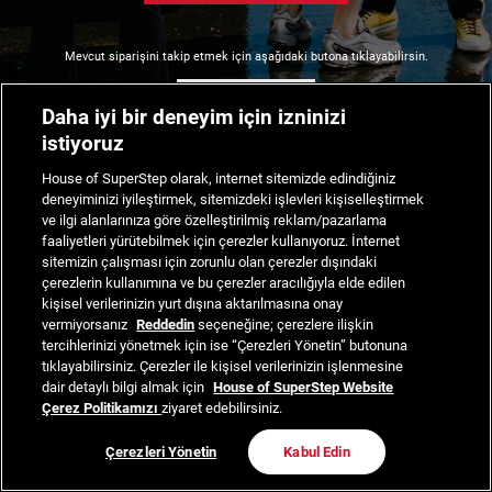
Mevcut siparişini takip etmek için aşağıdaki butona tıklayabilirsin.
Siparişimi Takip Et
Daha iyi bir deneyim için izninizi
istiyoruz
House of SuperStep olarak, internet sitemizde edindiğiniz
deneyiminizi iyileştirmek, sitemizdeki işlevleri kişiselleştirmek
ve ilgi alanlarınıza göre özelleştirilmiş reklam/pazarlama
faaliyetleri yürütebilmek için çerezler kullanıyoruz. İnternet
sitemizin çalışması için zorunlu olan çerezler dışındaki
çerezlerin kullanımına ve bu çerezler aracılığıyla elde edilen
kişisel verilerinizin yurt dışına aktarılmasına onay
vermiyorsanız
Reddedin
seçeneğine; çerezlere ilişkin
tercihlerinizi yönetmek için ise “Çerezleri Yönetin” butonuna
tıklayabilirsiniz. Çerezler ile kişisel verilerinizin işlenmesine
dair detaylı bilgi almak için
House of SuperStep Website
Çerez Politikamızı
ziyaret edebilirsiniz.
Çerezleri Yönetin
Kabul Edin