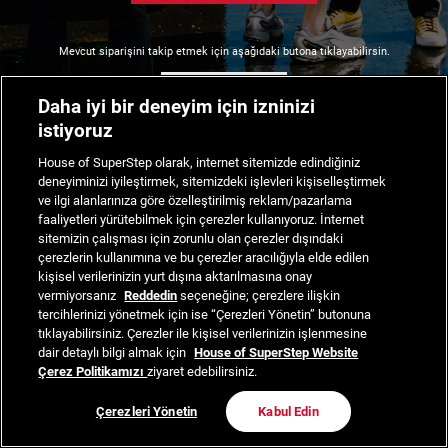
Mevcut siparişini takip etmek için aşağıdaki butona tıklayabilirsin.
Siparişimi Takip Et
Daha iyi bir deneyim için izninizi
istiyoruz
House of SuperStep olarak, internet sitemizde edindiğiniz
deneyiminizi iyileştirmek, sitemizdeki işlevleri kişiselleştirmek
ve ilgi alanlarınıza göre özelleştirilmiş reklam/pazarlama
faaliyetleri yürütebilmek için çerezler kullanıyoruz. İnternet
sitemizin çalışması için zorunlu olan çerezler dışındaki
çerezlerin kullanımına ve bu çerezler aracılığıyla elde edilen
kişisel verilerinizin yurt dışına aktarılmasına onay
vermiyorsanız
Reddedin
seçeneğine; çerezlere ilişkin
tercihlerinizi yönetmek için ise “Çerezleri Yönetin” butonuna
tıklayabilirsiniz. Çerezler ile kişisel verilerinizin işlenmesine
dair detaylı bilgi almak için
House of SuperStep Website
Çerez Politikamızı
ziyaret edebilirsiniz.
Çerezleri Yönetin
Kabul Edin