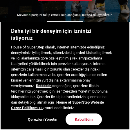
Mevcut siparişini takip etmek için aşağıdaki butona tıklayabilirsin.
Siparişimi Takip Et
Daha iyi bir deneyim için izninizi
istiyoruz
House of SuperStep olarak, internet sitemizde edindiğiniz
deneyiminizi iyileştirmek, sitemizdeki işlevleri kişiselleştirmek
ve ilgi alanlarınıza göre özelleştirilmiş reklam/pazarlama
faaliyetleri yürütebilmek için çerezler kullanıyoruz. İnternet
sitemizin çalışması için zorunlu olan çerezler dışındaki
çerezlerin kullanımına ve bu çerezler aracılığıyla elde edilen
kişisel verilerinizin yurt dışına aktarılmasına onay
vermiyorsanız
Reddedin
seçeneğine; çerezlere ilişkin
tercihlerinizi yönetmek için ise “Çerezleri Yönetin” butonuna
tıklayabilirsiniz. Çerezler ile kişisel verilerinizin işlenmesine
dair detaylı bilgi almak için
House of SuperStep Website
Çerez Politikamızı
ziyaret edebilirsiniz.
Çerezleri Yönetin
Kabul Edin