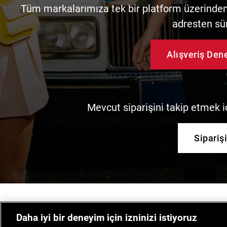
Tüm markalarımıza tek bir platform üzerinden 
adresten sü
Alışveriş De
Mevcut siparişini takip etmek iç
Sipariş
Daha iyi bir deneyim için izninizi istiyoruz