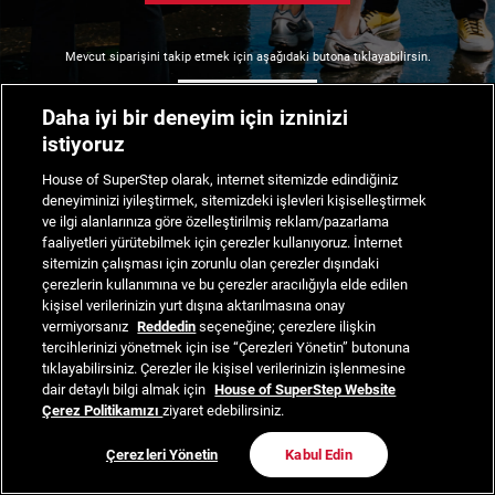
Mevcut siparişini takip etmek için aşağıdaki butona tıklayabilirsin.
Siparişimi Takip Et
Daha iyi bir deneyim için izninizi
istiyoruz
House of SuperStep olarak, internet sitemizde edindiğiniz
deneyiminizi iyileştirmek, sitemizdeki işlevleri kişiselleştirmek
ve ilgi alanlarınıza göre özelleştirilmiş reklam/pazarlama
faaliyetleri yürütebilmek için çerezler kullanıyoruz. İnternet
sitemizin çalışması için zorunlu olan çerezler dışındaki
çerezlerin kullanımına ve bu çerezler aracılığıyla elde edilen
kişisel verilerinizin yurt dışına aktarılmasına onay
vermiyorsanız
Reddedin
seçeneğine; çerezlere ilişkin
tercihlerinizi yönetmek için ise “Çerezleri Yönetin” butonuna
tıklayabilirsiniz. Çerezler ile kişisel verilerinizin işlenmesine
dair detaylı bilgi almak için
House of SuperStep Website
Çerez Politikamızı
ziyaret edebilirsiniz.
Çerezleri Yönetin
Kabul Edin