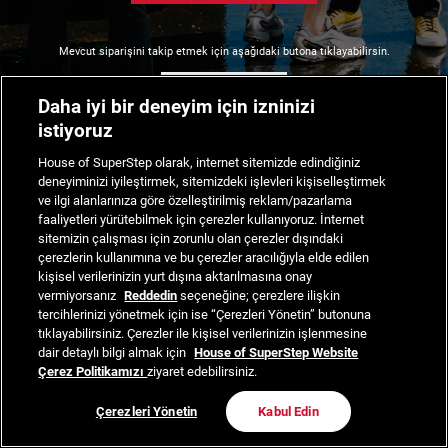
Mevcut siparişini takip etmek için aşağıdaki butona tıklayabilirsin.
Siparişimi Takip Et
Daha iyi bir deneyim için izninizi
istiyoruz
House of SuperStep olarak, internet sitemizde edindiğiniz
deneyiminizi iyileştirmek, sitemizdeki işlevleri kişiselleştirmek
ve ilgi alanlarınıza göre özelleştirilmiş reklam/pazarlama
faaliyetleri yürütebilmek için çerezler kullanıyoruz. İnternet
sitemizin çalışması için zorunlu olan çerezler dışındaki
çerezlerin kullanımına ve bu çerezler aracılığıyla elde edilen
kişisel verilerinizin yurt dışına aktarılmasına onay
vermiyorsanız
Reddedin
seçeneğine; çerezlere ilişkin
tercihlerinizi yönetmek için ise “Çerezleri Yönetin” butonuna
tıklayabilirsiniz. Çerezler ile kişisel verilerinizin işlenmesine
dair detaylı bilgi almak için
House of SuperStep Website
Çerez Politikamızı
ziyaret edebilirsiniz.
Çerezleri Yönetin
Kabul Edin